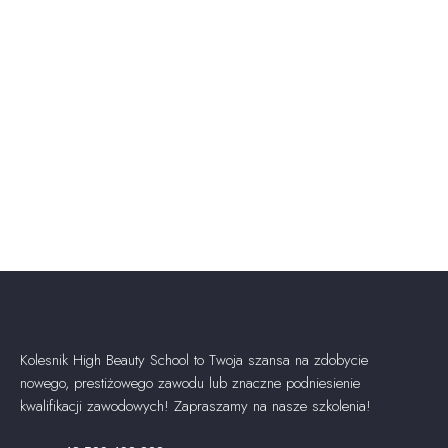
Kolesnik High Beauty School to Twoja szansa na zdobycie
nowego, prestiżowego zawodu lub znaczne podniesienie
kwalifikacji zawodowych! Zapraszamy na nasze szkolenia!