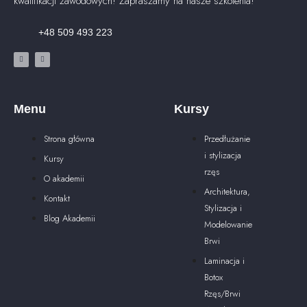
kwalifikacji zawodowych! Zapraszamy na nasze szkolenia!
+48 509 493 223
Menu
Kursy
Strona główna
Przedłużanie
i stylizacja
Kursy
rzęs
O akademii
Architektura,
Kontakt
Stylizacja i
Blog Akademii
Modelowanie
Brwi
Laminacja i
Botox
Rzęs/Brwi