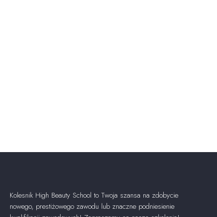
Kolesnik High Beauty School to Twoja szansa na zdobycie
nowego, prestiżowego zawodu lub znaczne podniesienie