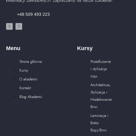
kwalifikacji zawodowych! Zapraszamy na nasze szkolenia!
+48 509 493 223
Menu
Kursy
Strona główna
Przedłużanie
i stylizacja
Kursy
rzęs
O akademii
Architektura,
Kontakt
Stylizacja i
Blog Akademii
Modelowanie
Brwi
Laminacja i
Botox
Rzęs/Brwi