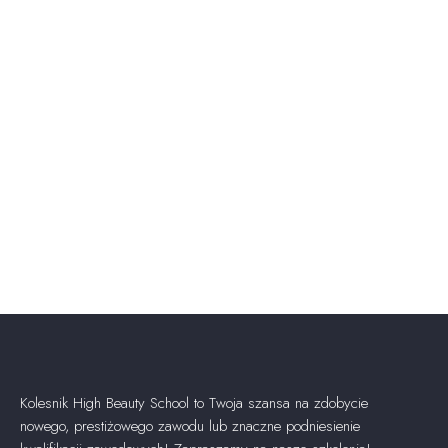
Kolesnik High Beauty School to Twoja szansa na zdobycie
nowego, prestiżowego zawodu lub znaczne podniesienie