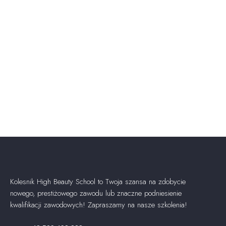
Kolesnik High Beauty School to Twoja szansa na zdobycie
nowego, prestiżowego zawodu lub znaczne podniesienie
kwalifikacji zawodowych! Zapraszamy na nasze szkolenia!