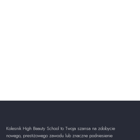
Kolesnik High Beauty School to Twoja szansa na zdobycie
nowego, prestiżowego zawodu lub znaczne podniesienie