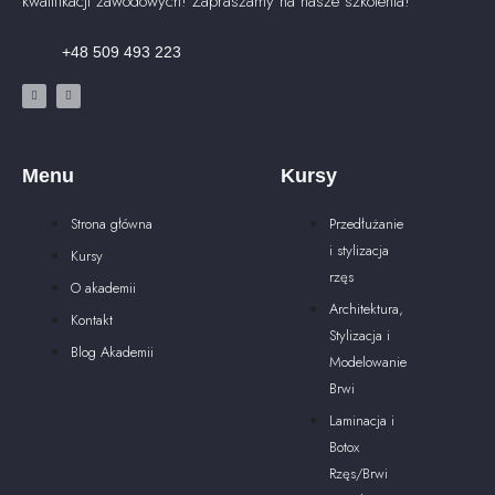
kwalifikacji zawodowych! Zapraszamy na nasze szkolenia!
+48 509 493 223
Menu
Kursy
Strona główna
Przedłużanie
i stylizacja
Kursy
rzęs
O akademii
Architektura,
Kontakt
Stylizacja i
Blog Akademii
Modelowanie
Brwi
Laminacja i
Botox
Rzęs/Brwi