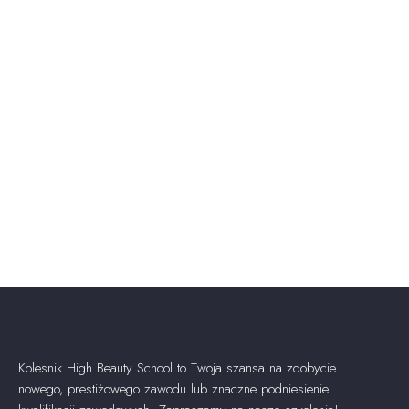
Kolesnik High Beauty School to Twoja szansa na zdobycie
nowego, prestiżowego zawodu lub znaczne podniesienie